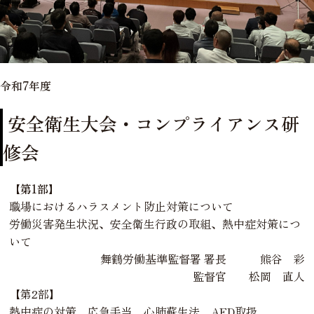
令和7年度
安全衛生大会・コンプライアンス研
修会
【第1部】
職場におけるハラスメント防止対策について
労働災害発生状況、安全衛生行政の取組、熱中症対策につ
いて
舞鶴労働基準監督署 署長 熊谷 彩
監督官 松岡 直人
【第2部】
熱中症の対策、応急手当、心肺蘇生法、AED取扱