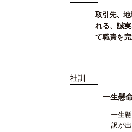
取引先、地
れる、誠実
て職責を完
社訓
一生懸
一生懸
訳が出