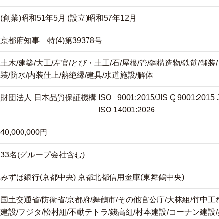
(創業)昭和51年5月 (設立)昭和57年12月
京都府知事 特(4)第39378号
土木/建築/大工/左官/とび・土工/石/屋根/管/鋼構造物/鉄筋/舗装
装/防水/内装仕上/熱絶縁/建具/水道施設/解体
財団法人 日本品質保証機構
ISO 9001:2015/JIS Q 9001:201
ISO 14001:2026
40,000,000円
33名(グループ会社含む)
みずほ銀行(京都中央)
京都北都信用金庫(東舞鶴中央)
国土交通省/防衛省/京都府/舞鶴市/その他官公庁/大林組/竹中工
建設/フジタ/松村組/不動テトラ/錢高組/村本建設/コーナン建設/