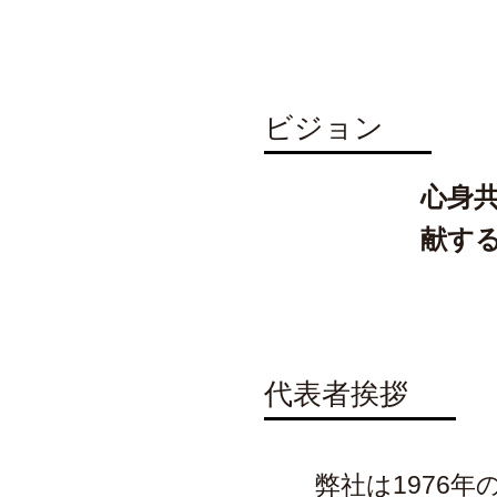
ビジョン
心身
献す
代表者挨拶
弊社は1976