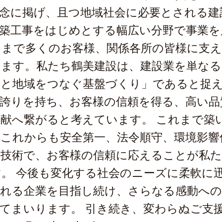
念に掲げ、且つ地域社会に必要とされる建
建築工事をはじめとする幅広い分野で事業を
さまで多くのお客様、関係各所の皆様に支え
ります。私たち鶴美建設は、建設業を単な
と地域をつなぐ基盤づくり」であると捉え
に誇りを持ち、お客様の信頼を得る、高い品
献へ繋がると考えています。 これまで築
これからも安全第一、法令順守、環境影響
な技術で、お客様の信頼に応えることが私
。 今後も変化する社会のニーズに柔軟に
される企業を目指し続け、さらなる感動への
てまいります。 引き続き、変わらぬご支