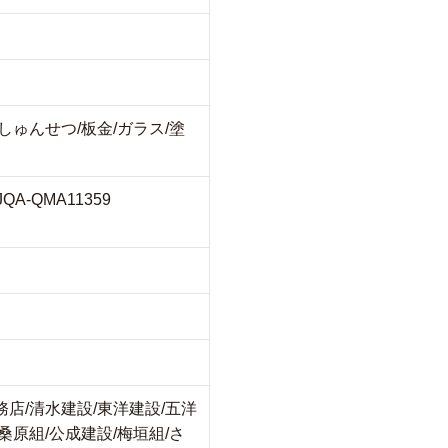
/しゅんせつ/板金/ガラス/塗
5 JQA-QMA11359
務店/清水建設/東洋建設/五洋
桑原組/公成建設/梅垣組/さ