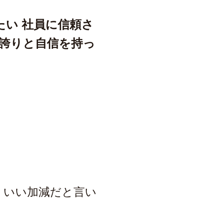
い 社員に信頼さ
、誇りと自信を持っ
 いい加減だと言い